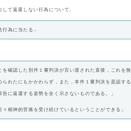
出して返還しない行為について、
法行為に当たる」
とを確認した別件１審判決が言い渡された直後，これを
められたにもかかわらず，また，本件１審判決を是認す
原告に返還する姿勢を全く示さないものである。」
日々精神的苦痛を受け続けているということができる」