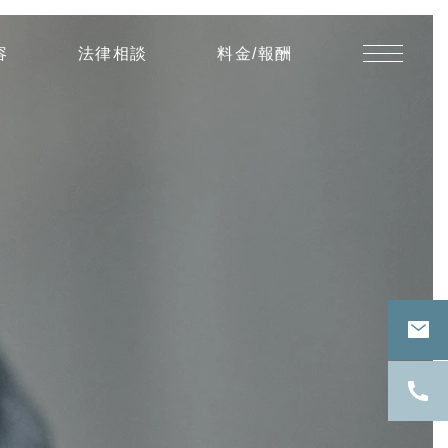
遺
容
法律相談
料金/報酬
骨
の
引
渡
を
拒
絶
し
て
い
る
者
に
対
し、
1
日
1000
円
の
慰
謝
料
の
支
払
い