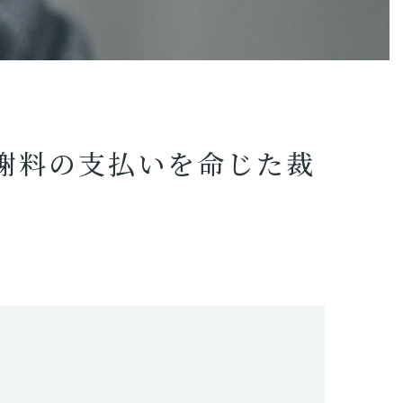
を
命
じ
た
裁
判
例
慰謝料の支払いを命じた裁