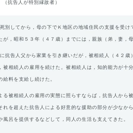
】（抗告人が特別縁故者）
父と死別してから，母の下でＫ地区の地域住民の支援を受
たが，昭和５３年（４７歳）までには，親族（弟，妻，
７年に抗告人父から家業を引き継いだが，被相続人（４２
，被相続人の雇用を続けた。被相続人は，知的能力が十
の給料を支給し続けた。
よる被相続人の雇用の実態に照らすならば，抗告人から
それを超えた抗告人による好意的な援助の部分が少なか
や風呂を提供するなどして，同人の生活も支えてきた。