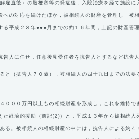
月（解雇直後）の脳梗塞等の発症後，入院治療を経て施設
設への対応を続けたほか，被相続人の財産を管理し，被
する平成２８年●●●月までの約１６年間，上記の財産管
抗告人に任せ，任意後見受任者を抗告人とするなど抗告
亡すると（抗告人７０歳），被相続人の四十九日までの法
人が４０００万円以上もの相続財産を形成し，これを維持
えた経済的援助（前記(2)）と，平成１３年から被相続
当である。被相続人の相続財産の中には，抗告人による約