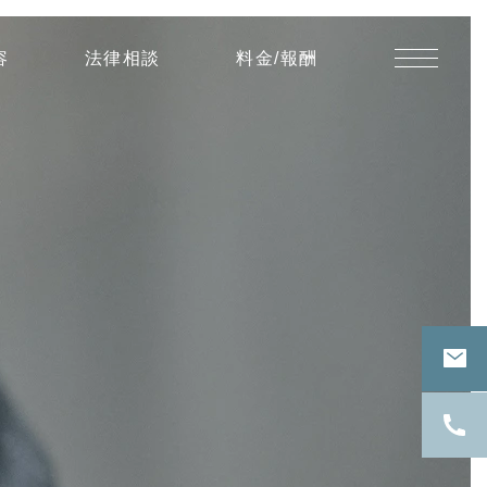
知
容
法律相談
料金/報酬
的
能
力
が
十
分
で
な
か
っ
た
被
相
続
人
の
雇
用
主
と
し
て
４
０
年
以
上