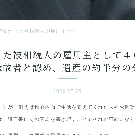
でなかった被相続人の雇用主･･･
った被相続人の雇用主として４
縁故者と認め、遺産の約半分の
2020.05.25
方）が、例えば物心両面で生活を支えてくれた人やお世
は、遺言書にその意思を書き記すことでそれが可能にな