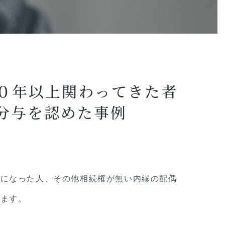
関
わ
っ
て
き
た
者
に
つ
い
て、
０年以上関わってきた者
特
別
分与を認めた事例
縁
故
者
と
認
め、
遺
産
の
約
話になった人、その他相続権が無い内縁の配偶
半
分
の
ります。
分
与
を