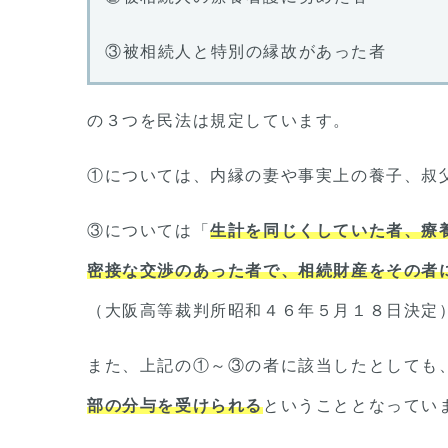
③被相続人と特別の縁故があった者
の３つを民法は規定しています。
①については、内縁の妻や事実上の養子、叔
③については「
生計を同じくしていた者、療
密接な交渉のあった者で、相続財産をその者
（大阪高等裁判所昭和４６年５月１８日決定
また、上記の①～③の者に該当したとしても
部の分与を受けられる
ということとなってい