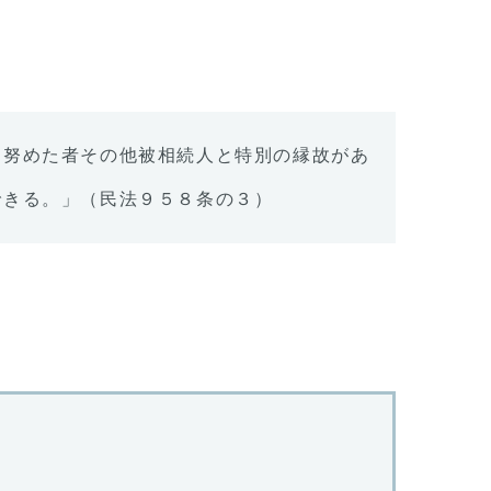
認
め
た
事
例
に努めた者その他被相続人と特別の縁故があ
できる。」（民法９５８条の３）