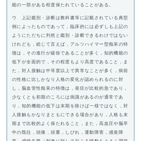
能の一部がある程度保たれていることがある。
ウ 上記鑑別・診断は教科書等に記載されている典型
例によったものであって，臨床的には必ずしも上記の
ようにただちに判然と鑑別・診断できるわけではない
けれども，総じて言えば，アルツハイマー型痴呆の特
徴は，その進行が緩徐であることが多く，知的機能の
低下が全面的で，その程度もより高度であること，ま
た，対人接触は中等度以上で異常なことが多く，病前
の性格に比しかなり人格の変化が認められるのに対
し，脳血管性痴呆の特徴は，発症が比較的急であり，
少なくとも初期のころには病識があるのが通常であ
り，知的機能の低下は末期を除けば一様ではなく，対
人接触もかなりまともにできる場合があり，人格も末
期まで比較的よく保たれること，また，高血圧や脳卒
中の既往，頭痛，頭重，しびれ，運動障害，感覚障