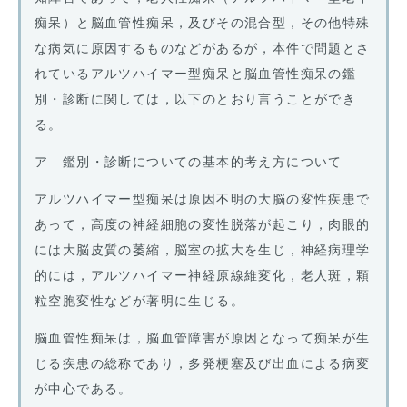
痴呆）と脳血管性痴呆，及びその混合型，その他特殊
な病気に原因するものなどがあるが，本件で問題とさ
れているアルツハイマー型痴呆と脳血管性痴呆の鑑
別・診断に関しては，以下のとおり言うことができ
る。
ア 鑑別・診断についての基本的考え方について
アルツハイマー型痴呆は原因不明の大脳の変性疾患で
あって，高度の神経細胞の変性脱落が起こり，肉眼的
には大脳皮質の萎縮，脳室の拡大を生じ，神経病理学
的には，アルツハイマー神経原線維変化，老人斑，顆
粒空胞変性などが著明に生じる。
脳血管性痴呆は，脳血管障害が原因となって痴呆が生
じる疾患の総称であり，多発梗塞及び出血による病変
が中心である。