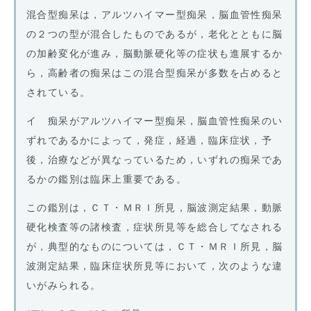
混合型痴呆は，アルツハイマー型痴呆，脳血管性痴呆
の２つの型が混合したものであるが，老化とともに脳
の加齢変化が進み，脳動脈硬化等の症状も進展するか
ら，高齢者の痴呆はこの混合型痴呆が多数を占めると
されている。
イ 痴呆がアルツハイマー型痴呆，脳血管性痴呆のい
ずれであるかによって，発症，経過，臨床症状，予
後，治療などが異なっているため，いずれの痴呆であ
るかの鑑別は臨床上重要である。
この鑑別は，ＣＴ・ＭＲＩ所見，脳波測定結果，動脈
硬化検査等の諸検査，症状所見等を総合してなされる
が，典型的なものについては，ＣＴ・ＭＲＩ所見，脳
波測定結果，臨床症状所見等において，次のような違
いがみられる。