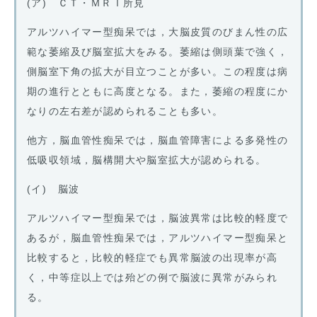
(ア) ＣＴ・ＭＲＩ所見
アルツハイマー型痴呆では，大脳皮質のびまん性の広
範な萎縮及び脳室拡大をみる。萎縮は側頭葉で強く，
側脳室下角の拡大が目立つことが多い。この程度は病
期の進行とともに高度となる。また，萎縮の程度にか
なりの左右差が認められることも多い。
他方，脳血管性痴呆では，脳血管障害による多発性の
低吸収領域，脳構開大や脳室拡大が認められる。
(イ) 脳波
アルツハイマー型痴呆では，脳波異常は比較的軽度で
あるが，脳血管性痴呆では，アルツハイマー型痴呆と
比較すると，比較的軽症でも異常脳波の出現率が高
く，中等症以上では殆どの例で脳波に異常がみられ
る。