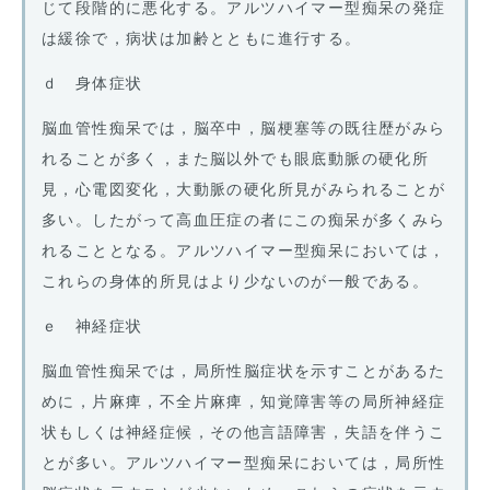
じて段階的に悪化する。アルツハイマー型痴呆の発症
は緩徐で，病状は加齢とともに進行する。
ｄ 身体症状
脳血管性痴呆では，脳卒中，脳梗塞等の既往歴がみら
れることが多く，また脳以外でも眼底動脈の硬化所
見，心電図変化，大動脈の硬化所見がみられることが
多い。したがって高血圧症の者にこの痴呆が多くみら
れることとなる。アルツハイマー型痴呆においては，
これらの身体的所見はより少ないのが一般である。
ｅ 神経症状
脳血管性痴呆では，局所性脳症状を示すことがあるた
めに，片麻痺，不全片麻痺，知覚障害等の局所神経症
状もしくは神経症候，その他言語障害，失語を伴うこ
とが多い。アルツハイマー型痴呆においては，局所性