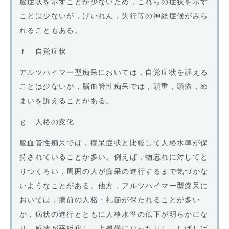
脳症状を示すことが少ないため，これらの症状を示す
ことは少ないが，けいれん，失行等の神経症候がみら
れることもある。
ｆ 自覚症状
アルツハイマー型痴呆においては，自覚症状を訴える
ことは少ないが，脳血管性痴呆では，頭重，頭痛，め
まいを訴えることがある。
ｇ 人格の変化
脳血管性痴呆では，痴呆症状と比較して人格水準が保
持されていることが多い。例えば，物忘れに対してと
りつくろい，周囲の人が痴呆の進行するまで気づかな
いようなことがある。他方，アルツハイマー型痴呆に
おいては，病前の人格・礼節が保たれることが多い
が，病状の進行とともに人格水準の低下が明らかにな
り，感情が平板化し，上機嫌になったりし，しばしば