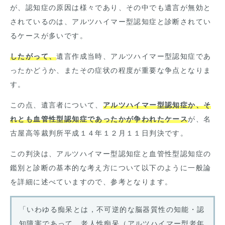
が、認知症の原因は様々であり、その中でも遺言が無効と
されているのは、アルツハイマー型認知症と診断されてい
るケースが多いです。
したがって、
遺言作成当時、アルツハイマー型認知症であ
ったかどうか、またその症状の程度が重要な争点となりま
す。
この点、遺言者について、
アルツハイマー型認知症か、そ
れとも血管性型認知症であったかが争われたケース
が、名
古屋高等裁判所平成１４年１２月１１日判決です。
この判決は、アルツハイマー型認知症と血管性型認知症の
鑑別と診断の基本的な考え方について以下のように一般論
を詳細に述べていますので、参考となります。
「いわゆる痴呆とは，不可逆的な脳器質性の知能・認
知障害であって，老人性痴呆（アルツハイマー型老年