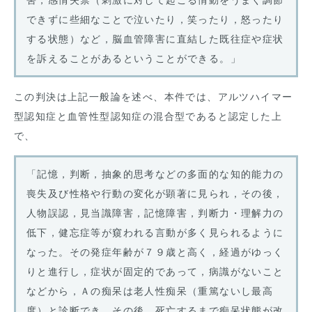
害，感情失禁（刺激に対して起こる情動をうまく調節
できずに些細なことで泣いたり，笑ったり，怒ったり
する状態）など，脳血管障害に直結した既往症や症状
を訴えることがあるということができる。」
この判決は上記一般論を述べ、本件では、アルツハイマー
型認知症と血管性型認知症の混合型であると認定した上
で、
「記憶，判断，抽象的思考などの多面的な知的能力の
喪失及び性格や行動の変化が顕著に見られ，その後，
人物誤認，見当識障害，記憶障害，判断力・理解力の
低下，健忘症等が窺われる言動が多く見られるように
なった。その発症年齢が７９歳と高く，経過がゆっく
りと進行し，症状が固定的であって，病識がないこと
などから，Ａの痴呆は老人性痴呆（重篤ないし最高
度）と診断でき，その後，死亡するまで痴呆状態が改