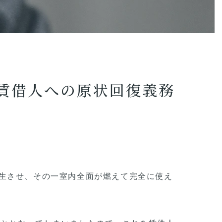
原
状
回
復
義
務
を
命
じ
た
裁
賃借人への原状回復義務
判
例
生させ、その一室内全面が燃えて完全に使え