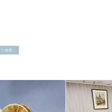
老人ホームとして使用する建物の賃貸借について、消費税込で月額賃料を定めていたことについて、後に賃借人より消費税相当額の返還請求がなされた事例