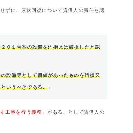
とせずに、原状回復について賃借人の責任を認
て２０１号室の設備を汚損又は破損したと認
件の設備等として価値があったものを汚損又
るというべきである。
」
戻す工事を行う義務」
がある、として賃借人の