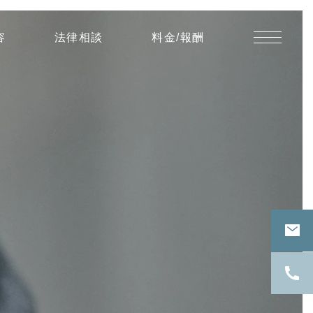
賃
容
法律相談
料金/報酬
貸
物
件
の
原
状
回
復
に
つ
い
て、
経
年
劣
化
を
考
慮
せ
ず
に
賃
借
人
へ
の