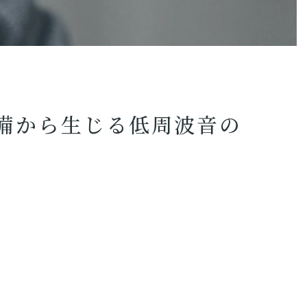
る
低
周
波
音
の
問
題）
備から生じる低周波音の