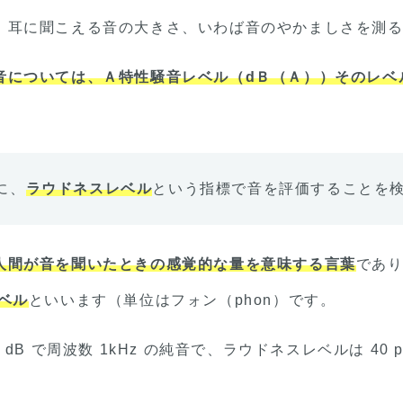
、耳に聞こえる音の大きさ、いわば音のやかましさを測
音については、Ａ特性騒音レベル（dＢ（Ａ））そのレベ
に、
ラウドネスレベル
という指標で音を評価することを
人間が音を聞いたときの感覚的な量を意味する言葉
であ
ベル
といいます（単位はフォン（phon）です。
B で周波数 1kHz の純音で、ラウドネスレベルは 40 p