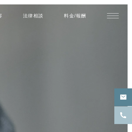
低
容
法律相談
料金/報酬
周
波
音
の
騒
音
レ
ベ
ル
の
指
標
に
つ
い
て
の
問
題
（住
宅
設
備
か
ら
生
じ