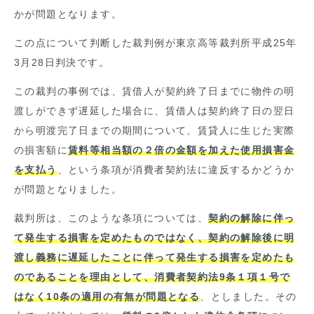
かが問題となります。
この点について判断した裁判例が東京高等裁判所平成
25
年
3
月
28
日判決です。
この裁判の事例では、賃借人が契約終了日までに物件の明
渡しができず遅延した場合に、賃借人は契約終了日の翌日
から明渡完了日までの期間について、賃貸人に生じた実際
の損害額に
賃料等相当額の２倍の金額を加えた使用損害金
を支払う
、という条項が消費者契約法に違反するかどうか
が問題となりました。
裁判所は、このような条項については、
契約の解除に伴っ
て発生する損害を定めたものではなく、契約の解除後に明
渡し義務に遅延したことに伴って発生する損害を定めたも
のであることを理由として、消費者契約法9条１項１号で
はなく10条の適用の有無が問題となる
、としました。その