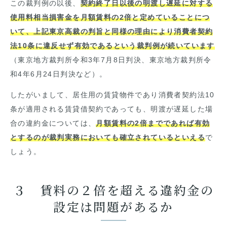
この裁判例の以後、
契約終了日以後の明渡し遅延に対する
使用料相当損害金を月額賃料の2倍と定めていることにつ
いて、上記東京高裁の判旨と同様の理由により消費者契約
法10条に違反せず有効であるという裁判例が続いています
（東京地方裁判所令和
3
年
7
月
8
日判決、東京地方裁判所令
和
4
年
6
月
24
日判決など）。
したがいまして、居住用の賃貸物件であり消費者契約法
10
条が適用される賃貸借契約であっても、明渡が遅延した場
合の違約金については、
月額賃料の2倍までであれば有効
とするのが裁判実務においても確立されているといえる
で
しょう。
３ 賃料の２倍を超える違約金の
設定は問題があるか