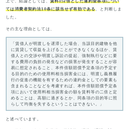
上で、結論としては、
賃料の2倍とした違約金条項につい
ては消費者契約法10条に該当せず有効である
、と判断しま
した。
その主な理由としては、
「賃借人が明渡しを遅滞した場合、当該目的建物を他
に賃貸して収益を上げることができなくなるほか、賃
借人との交渉や明渡し訴訟の提起、強制執行などに要
する費用の負担の発生などの損害が発生することが容
易に想定されること、本件倍額賠償予定条項の予定す
る目的のための使用料相当損害金には、明渡し義務履
行の促進の機能を有するための違約金としての要素も
含まれることなどを考慮すれば、本件倍額賠償予定条
項において使用料相当損害金の額を賃料等の二倍と定
めることは、高額に過ぎるとか、同条項の目的等に照
らして均衡を失するということはできない。」
と述べています。