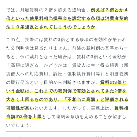
では、月額賃料の２倍を超える違約金、
例えば３倍とか４
倍といった使用料相当損害金を設定する条項は消費者契約
法１０条違反とされてしまうのでしょうか
。
この点、実際には賃料の
3
倍とする条項の有効性が争われ
た公刊判例は見当たりません。前述の裁判例の基準からす
ると、仮に裁判となった場合は、賃料の3倍という金額が
「高額に過ぎる」かどうかは、賃貸人に生じ得る損害（新
賃借人への対応費用、訴訟・強制執行費用等）と明渡義務
の履行促進という目的から判断されますが、
賃料の3倍と
いう金額は、これまでの裁判例で有効とされてきた2倍を
大きく上回るものであり、「不相当に高額」と評価される
可能性が高い
といえます。したがって、実務上は、
賃料相
当額の
2
倍を上限
として違約金条項を定めることが望まし
いでしょう。