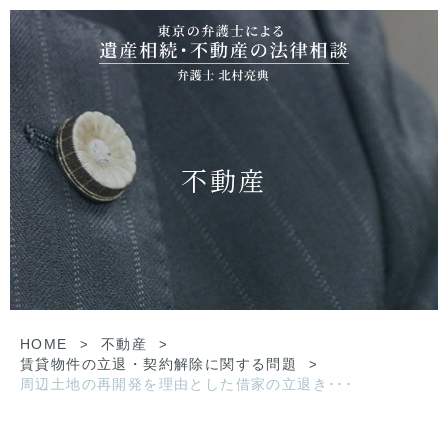
不動産
HOME
>
不動産
>
賃貸物件の立退・契約解除に関する問題
>
周辺土地の再開発を理由とした借家の立退き･･･