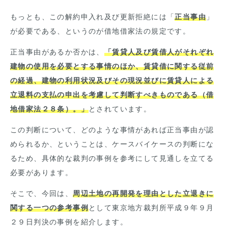
もっとも、この解約申入れ及び更新拒絶には「
正当事由
」
が必要である、というのが借地借家法の規定です。
正当事由があるか否かは、
「賃貸人及び賃借人がそれぞれ
建物の使用を必要とする事情のほか、賃貸借に関する従前
の経過、建物の利用状況及びその現況並びに賃貸人による
立退料の支払の申出を考慮して判断すべきものである（借
地借家法２８条）。」
とされています。
この判断について、どのような事情があれば正当事由が認
められるか、ということは、ケースバイケースの判断にな
るため、具体的な裁判の事例を参考にして見通しを立てる
必要があります。
そこで、今回は、
周辺土地の再開発を理由とした立退きに
関する一つの参考事例
として東京地方裁判所平成９年９月
２９日判決の事例を紹介します。