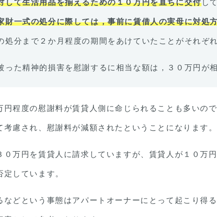
対して生活用品を揃えるための１０万円を直ちに交付
し
家財一式の処分に際しては，事前に賃借人の実母に対処
の処分まで２か月程度の期間をあけていたことがそれぞ
被った精神的損害を慰謝するに相当な額は，３０万円が
万円程度の慰謝料が賃貸人側に命じられることも多いの
て考慮され、慰謝料が減額されたということになります
３０万円を賃貸人に請求していますが、賃貸人が１０万
否定しています。
るなどという事態はアパートオーナーにとって起こり得