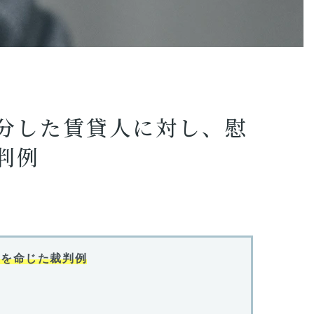
貸
人
に
対
し、
慰
謝
料
３
０
万
分した賃貸人に対し、慰
円
の
判例
支
払
い
を
命
じ
た
裁
判
例
いを命じた裁判例