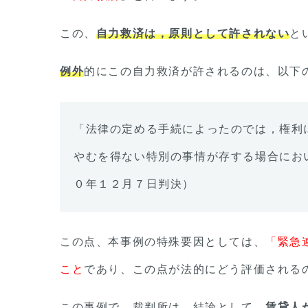
この、
自力救済は，原則として許されない
と
例外
的にこの自力救済が許されるのは、以下
「法律の定める手続によったのでは，権利
やむを得ない特別の事情が存する場合にお
０年１２月７日判決）
この点、本事例の特殊要因としては、
「緊急
こと
であり、この点が法的にどう評価される
この事例で、裁判所は、結論として、
賃貸人