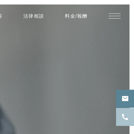
逮
容
法律相談
料金/報酬
捕
さ
れ
て
連
絡
が
取
れ
な
く
な
っ
た
賃
借
人
の
家
財
等
を
処
分
し
た
賃