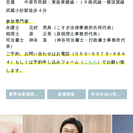
交通 中原市民館：東急東横線・ＪＲ南武線・横須賀線
武蔵小杉駅徒歩４分
参加専門家
弁護士 北村 亮典（こすぎ法律事務所共同代表）
税理士 原 正長（原税理士事務所代表）
司法書士 神谷 直 （神谷司法書士・行政書士事務所代
表）
ご予約、お問い合わせはお電話（０５０−５５７９−４６４
４）もしくは予約申し込みフォーム（
こちら
）でお願い致
します。
夏季休業期間のお知らせ
新着情報
年末年始の営業について